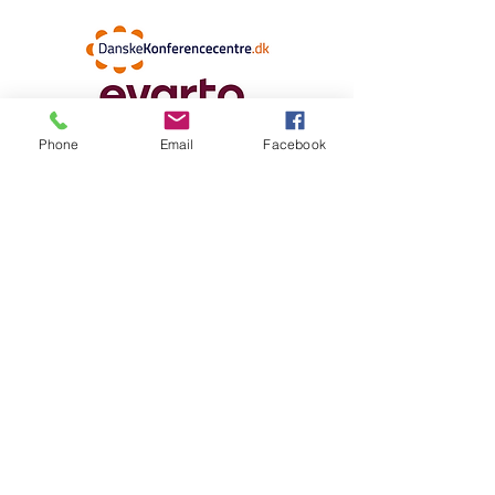
Phone
Email
Facebook
Mødebooking
D15 samarbejder med de tre store
mødeportaler i Danmark
DKBS
er en forening med over 30 års
erfaring og mere end 100 møde- og
konferencecentre. Foreningen
repræsenterer Danmarks mest seriøse
sammenslutning af professionelle