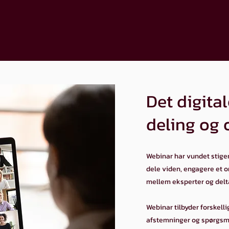
Det digit
deling og 
Webinar har vundet stigen
dele viden, engagere et o
mellem eksperter og delt
Webinar tilbyder forskelli
afstemninger og spørgsmå