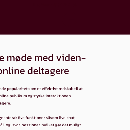
Booking: +45 81 72 51 00
ale møde med viden-
online deltagere
de popularitet som et effektivt redskab til at
nline publikum og styrke interaktionen
agere.
ge interaktive funktioner såsom live chat,
l-og-svar-sessioner, hvilket gør det muligt